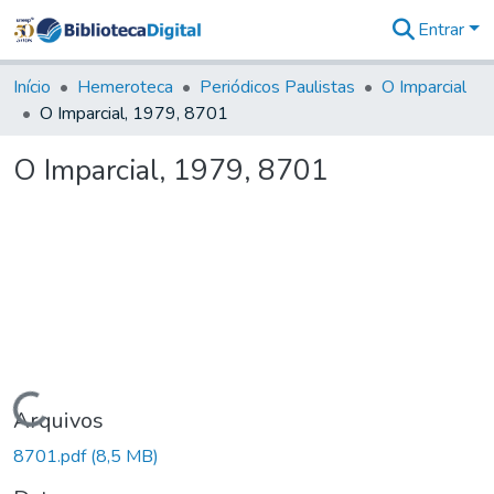
Entrar
Comunidades
&
Início
Hemeroteca
Periódicos Paulistas
O Imparcial
Coleções
O Imparcial, 1979, 8701
Tudo na
Biblioteca
O Imparcial, 1979, 8701
Digital
Estatísticas
Carregando...
Arquivos
8701.pdf
(8,5 MB)