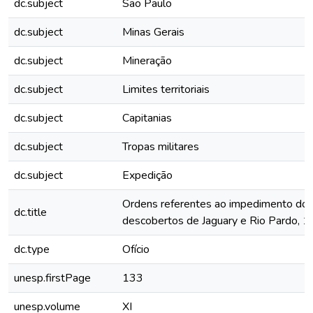
dc.subject
São Paulo
dc.subject
Minas Gerais
dc.subject
Mineração
dc.subject
Limites territoriais
dc.subject
Capitanias
dc.subject
Tropas militares
dc.subject
Expedição
Ordens referentes ao impedimento do
dc.title
descobertos de Jaguary e Rio Pardo, 1
dc.type
Ofício
unesp.firstPage
133
unesp.volume
XI