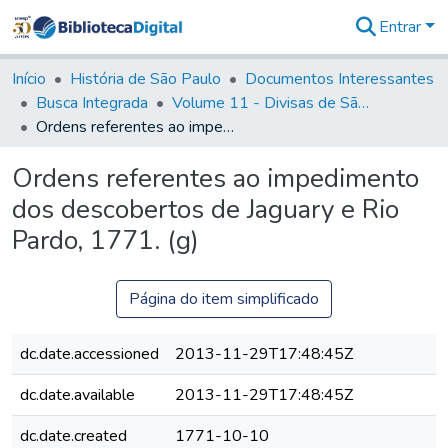
Entrar
Comunidades
&
Início
História de São Paulo
Documentos Interessantes
Coleções
Busca Integrada
Volume 11 - Divisas de São Paulo e Minas Gerais
Tudo na
Ordens referentes ao impedimento dos descobertos de Jaguary e Rio Pardo, 1771. (g)
Biblioteca
Digital
Ordens referentes ao impedimento
Estatísticas
dos descobertos de Jaguary e Rio
Pardo, 1771. (g)
Página do item simplificado
dc.date.accessioned
2013-11-29T17:48:45Z
dc.date.available
2013-11-29T17:48:45Z
dc.date.created
1771-10-10