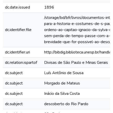
dc.date.issued
1896
/storage/bd/bfr/livros/documentos-int
para-a-historia-e-costumes-de-s-paulo
dc.identifier.file
ordeno-ao-capitao-ignacio-da-sylva-c
sem-perda-de-tempo-passe-com-a-m
brevidade-que-for-possivel-ao-descub
dc.identifier.uri
http://bibdig.biblioteca.unesp.br/hand
dc.relation.ispartof
Divisas de São Paulo e Minas Gerais
dc.subject
Luís Antônio de Sousa
dc.subject
Morgado de Mateus
dc.subject
Inácio da Silva Costa
dc.subject
descoberto do Rio Pardo