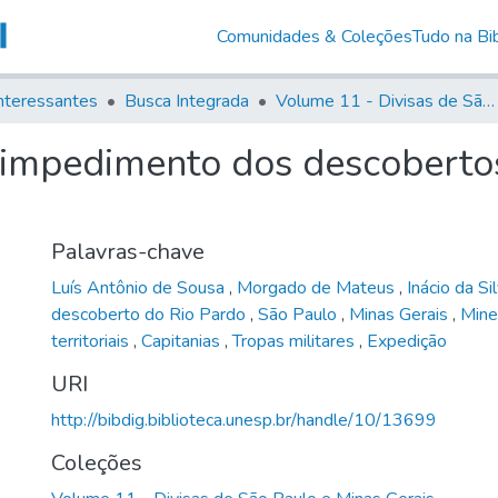
Comunidades & Coleções
Tudo na Bib
nteressantes
Busca Integrada
Volume 11 - Divisas de São Paulo e Minas Gerais
 impedimento dos descobertos
Palavras-chave
Luís Antônio de Sousa
,
Morgado de Mateus
,
Inácio da S
descoberto do Rio Pardo
,
São Paulo
,
Minas Gerais
,
Mine
territoriais
,
Capitanias
,
Tropas militares
,
Expedição
URI
http://bibdig.biblioteca.unesp.br/handle/10/13699
Coleções