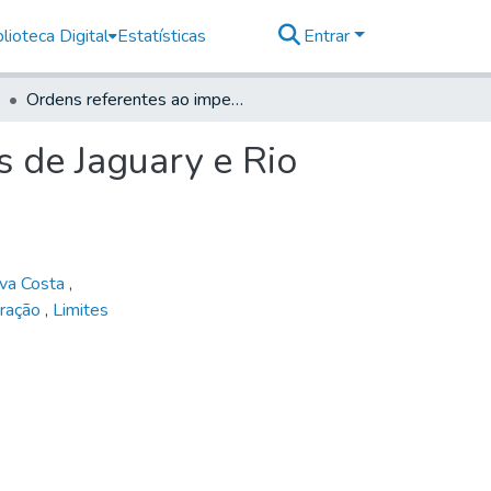
lioteca Digital
Estatísticas
Entrar
Ordens referentes ao impedimento dos descobertos de Jaguary e Rio Pardo, 1771. (g)
 de Jaguary e Rio
ilva Costa
,
ração
,
Limites