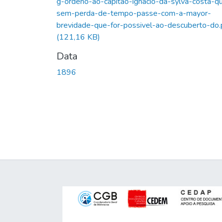
g-ordeno-ao-capitao-ignacio-da-sylva-costa-q
sem-perda-de-tempo-passe-com-a-mayor-
brevidade-que-for-possivel-ao-descuberto-do.
(121,16 KB)
Data
1896