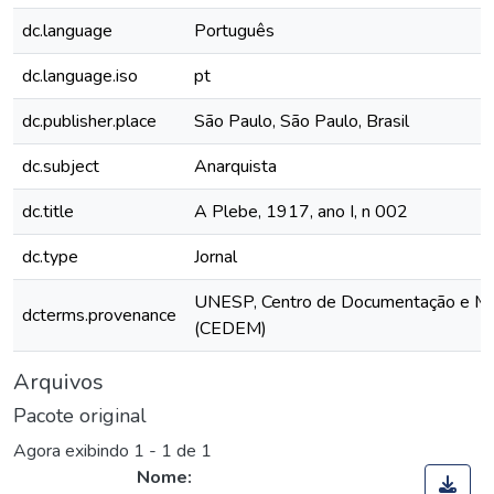
dc.language
Português
dc.language.iso
pt
dc.publisher.place
São Paulo, São Paulo, Brasil
dc.subject
Anarquista
dc.title
A Plebe, 1917, ano I, n 002
dc.type
Jornal
UNESP, Centro de Documentação e M
dcterms.provenance
(CEDEM)
Arquivos
Pacote original
Agora exibindo
1 - 1 de 1
Nome: