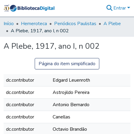
Entrar
Comunidades
&
Início
Hemeroteca
Periódicos Paulistas
A Plebe
Coleções
A Plebe, 1917, ano I, n 002
Tudo na
Biblioteca
A Plebe, 1917, ano I, n 002
Digital
Estatísticas
Página do item simplificado
dc.contributor
Edgard Leuenroth
dc.contributor
Astrojildo Pereira
dc.contributor
Antonio Bernardo
dc.contributor
Canellas
dc.contributor
Octavio Brandão