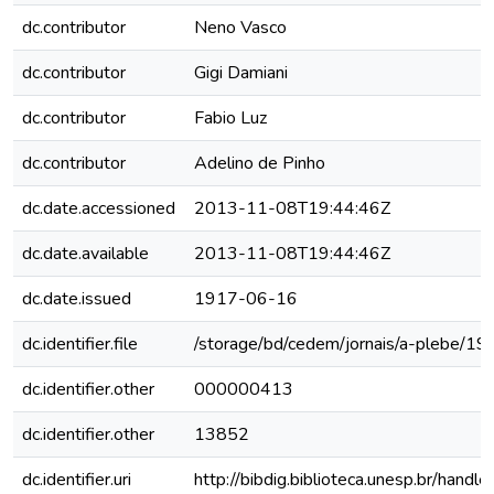
dc.contributor
Neno Vasco
dc.contributor
Gigi Damiani
dc.contributor
Fabio Luz
dc.contributor
Adelino de Pinho
dc.date.accessioned
2013-11-08T19:44:46Z
dc.date.available
2013-11-08T19:44:46Z
dc.date.issued
1917-06-16
dc.identifier.file
/storage/bd/cedem/jornais/a-plebe/1
dc.identifier.other
000000413
dc.identifier.other
13852
dc.identifier.uri
http://bibdig.biblioteca.unesp.br/hand