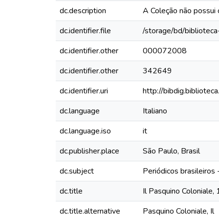
dc.description
A Coleção não possui
dc.identifier.file
/storage/bd/bibliotec
dc.identifier.other
000072008
dc.identifier.other
342649
dc.identifier.uri
http://bibdig.bibliote
dc.language
Italiano
dc.language.iso
it
dc.publisher.place
São Paulo, Brasil
dc.subject
Periódicos brasileiros
dc.title
Il Pasquino Coloniale,
dc.title.alternative
Pasquino Coloniale, Il