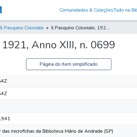
Comunidades & Coleções
Tudo na Bib
Il Pasquino Coloniale
Il Pasquino Coloniale, 1921, Anno XIII, n. 0699
 1921, Anno XIII, n. 0699
Página do item simplificado
54Z
54Z
 1941
r das microfichas da Biblioteca Mário de Andrade (SP)