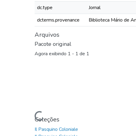
dc.type
Jornal
dcterms.provenance
Biblioteca Mário de A
Arquivos
Pacote original
Agora exibindo
1 - 1 de 1
Carregando...
Coleções
Il Pasquino Coloniale