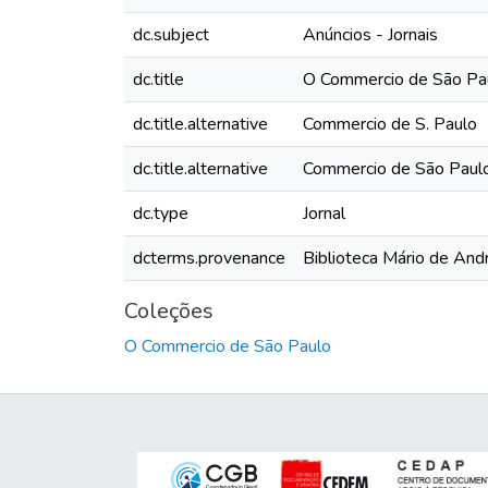
dc.subject
Anúncios - Jornais
dc.title
O Commercio de São Pau
dc.title.alternative
Commercio de S. Paulo
dc.title.alternative
Commercio de São Paul
dc.type
Jornal
dcterms.provenance
Biblioteca Mário de And
Coleções
O Commercio de São Paulo