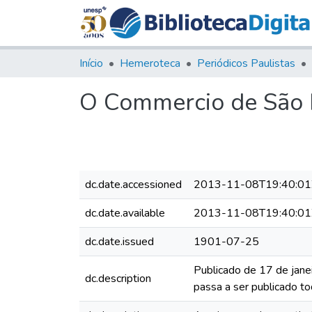
Início
Hemeroteca
Periódicos Paulistas
O Commercio de São P
dc.date.accessioned
2013-11-08T19:40:01
dc.date.available
2013-11-08T19:40:01
dc.date.issued
1901-07-25
Publicado de 17 de jane
dc.description
passa a ser publicado to