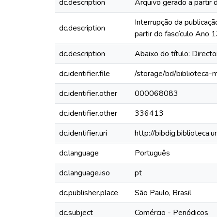
dc.description
Arquivo gerado a partir 
Interrupção da publicaçã
dc.description
partir do fascículo Ano
dc.description
Abaixo do título: Direct
dc.identifier.file
/storage/bd/biblioteca
dc.identifier.other
000068083
dc.identifier.other
336413
dc.identifier.uri
http://bibdig.biblioteca
dc.language
Português
dc.language.iso
pt
dc.publisher.place
São Paulo, Brasil
dc.subject
Comércio - Periódicos