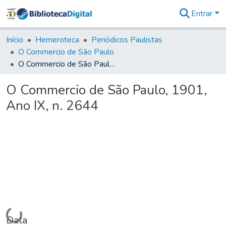
Entrar
Comunidades
&
Início
Hemeroteca
Periódicos Paulistas
Coleções
O Commercio de São Paulo
Tudo na
O Commercio de São Paulo, 1901, Ano IX, n. 2644
Biblioteca
Digital
O Commercio de São Paulo, 1901,
Estatísticas
Ano IX, n. 2644
Carregando...
Data