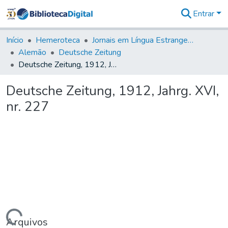
Entrar
Comunidades
&
Início
Hemeroteca
Jornais em Língua Estrangeira
Coleções
Alemão
Deutsche Zeitung
Tudo na
Deutsche Zeitung, 1912, Jahrg. XVI, nr. 227
Biblioteca
Digital
Deutsche Zeitung, 1912, Jahrg. XVI,
Estatísticas
nr. 227
Arquivos