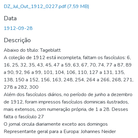
Carregando...
DZ_Jul_Out_1912_0227.pdf
(7,59 MB)
Data
1912-09-28
Descrição
Abaixo do título: Tageblatt
A coleção de 1912 está incompleta, faltam os fascículos: 6,
16, 25, 32, 35, 43, 45, 47 a 59, 63, 67, 70, 74, 77 a 87, 89
a 90, 92, 96 a 99, 101, 104, 106, 110, 127 a 131, 135,
138, 150 a 152, 156, 163, 248, 254, 264 a 266, 268, 271,
278 a 282, 300
Além dos fascículos diários, no período de junho a dezembro
de 1912, foram impressos fascículos dominicais ilustrados,
mais extensos, com numeração própria, de 1 a 28. Desses
falta o fascículo 27
O jornal circula diariamente exceto aos domingos
Representante geral para a Europa: Johannes Neider