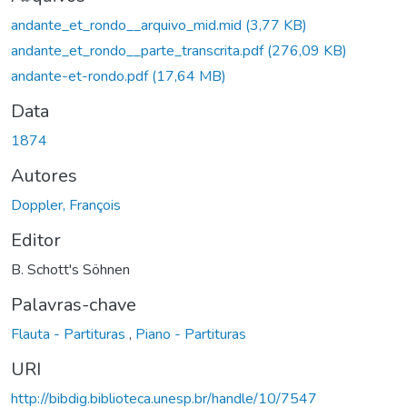
Carregando...
andante_et_rondo__arquivo_mid.mid
(3,77 KB)
andante_et_rondo__parte_transcrita.pdf
(276,09 KB)
andante-et-rondo.pdf
(17,64 MB)
Data
1874
Autores
Doppler, François
Editor
B. Schott's Söhnen
Palavras-chave
Flauta - Partituras
,
Piano - Partituras
URI
http://bibdig.biblioteca.unesp.br/handle/10/7547