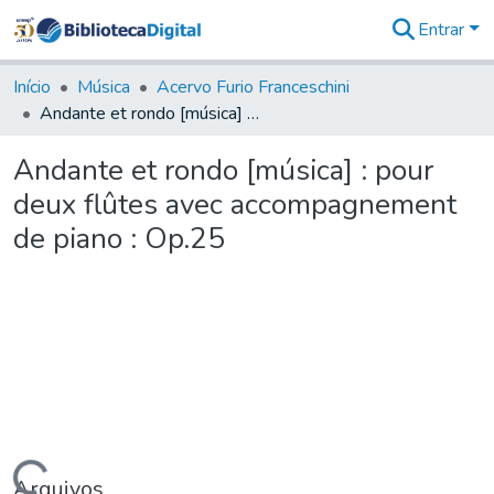
Entrar
Comunidades
&
Início
Música
Acervo Furio Franceschini
Coleções
Andante et rondo [música] : pour deux flûtes avec accompagnement de piano : Op.25
Tudo na
Biblioteca
Andante et rondo [música] : pour
Digital
deux flûtes avec accompagnement
Estatísticas
de piano : Op.25
Arquivos