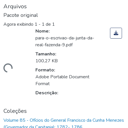
Arquivos
Pacote original
Agora exibindo
1 - 1 de 1
Nome:
para-o-escrivao-da-junta-da-
real-fazenda-9.pdf
Tamanho:
100,27 KB
rregando...
Formato:
Adobe Portable Document
Format
Descrição:
Coleções
Volume 85 - Ofícios do General Francisco da Cunha Menezes
(Governador da Capitania): 1782- 1786