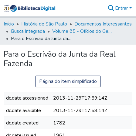
Entrar
Comunidades
&
Início
História de São Paulo
Documentos Interessantes
Coleções
Busca Integrada
Volume 85 - Ofícios do General Francisco da Cunha Menezes (Governador da Capitania): 1782- 1786
Tudo na
Para o Escrivão da Junta da Real Fazenda
Biblioteca
Digital
Para o Escrivão da Junta da Real
Estatísticas
Fazenda
Página do item simplificado
dc.date.accessioned
2013-11-29T17:59:14Z
dc.date.available
2013-11-29T17:59:14Z
dc.date.created
1782
dc.date.issued
1961