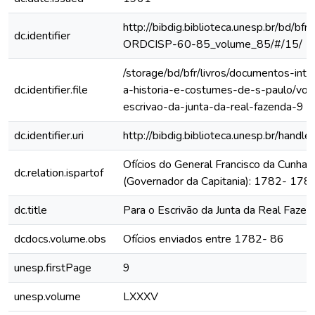
http://bibdig.biblioteca.unesp.br/bd/bf
dc.identifier
ORDCISP-60-85_volume_85/#/15/
/storage/bd/bfr/livros/documentos-int
dc.identifier.file
a-historia-e-costumes-de-s-paulo/vol
escrivao-da-junta-da-real-fazenda-9
dc.identifier.uri
http://bibdig.biblioteca.unesp.br/hand
Ofícios do General Francisco da Cunha
dc.relation.ispartof
(Governador da Capitania): 1782- 178
dc.title
Para o Escrivão da Junta da Real Fazen
dcdocs.volume.obs
Ofícios enviados entre 1782- 86
unesp.firstPage
9
unesp.volume
LXXXV