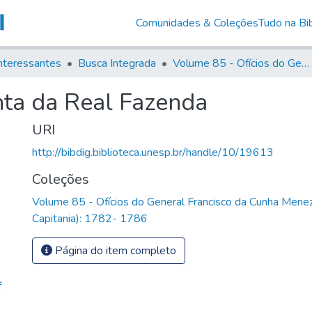
Comunidades & Coleções
Tudo na Bib
nteressantes
Busca Integrada
Volume 85 - Ofícios do General Francisco da Cunha Menezes (Governador da Capitania): 1782- 1786
nta da Real Fazenda
URI
http://bibdig.biblioteca.unesp.br/handle/10/19613
Coleções
Volume 85 - Ofícios do General Francisco da Cunha Mene
Capitania): 1782- 1786
Página do item completo
f