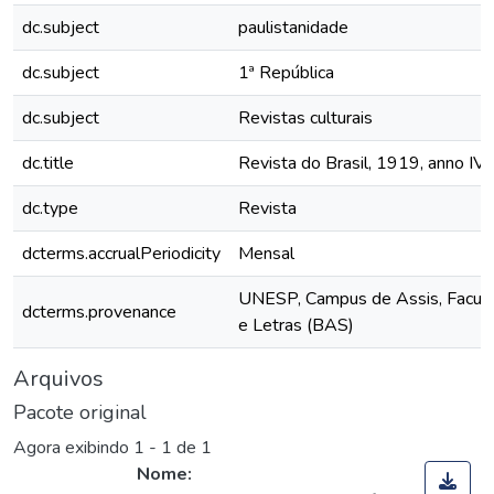
dc.subject
paulistanidade
dc.subject
1ª República
dc.subject
Revistas culturais
dc.title
Revista do Brasil, 1919, anno IV, v
dc.type
Revista
dcterms.accrualPeriodicity
Mensal
UNESP, Campus de Assis, Faculd
dcterms.provenance
e Letras (BAS)
Arquivos
Pacote original
Agora exibindo
1 - 1 de 1
Nome: