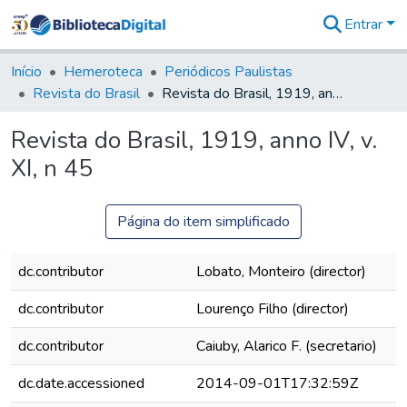
Entrar
Comunidades
&
Início
Hemeroteca
Periódicos Paulistas
Coleções
Revista do Brasil
Revista do Brasil, 1919, anno IV, v. XI, n 45
Tudo na
Biblioteca
Revista do Brasil, 1919, anno IV, v.
Digital
XI, n 45
Estatísticas
Página do item simplificado
dc.contributor
Lobato, Monteiro (director)
dc.contributor
Lourenço Filho (director)
dc.contributor
Caiuby, Alarico F. (secretario)
dc.date.accessioned
2014-09-01T17:32:59Z