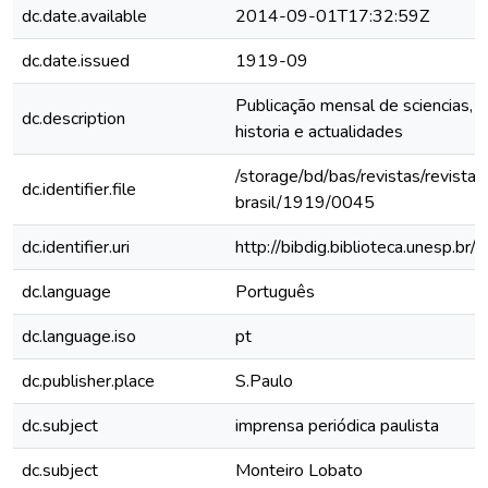
dc.date.available
2014-09-01T17:32:59Z
dc.date.issued
1919-09
Publicação mensal de sciencias, le
dc.description
historia e actualidades
/storage/bd/bas/revistas/revista-
dc.identifier.file
brasil/1919/0045
dc.identifier.uri
http://bibdig.biblioteca.unesp.b
dc.language
Português
dc.language.iso
pt
dc.publisher.place
S.Paulo
dc.subject
imprensa periódica paulista
dc.subject
Monteiro Lobato