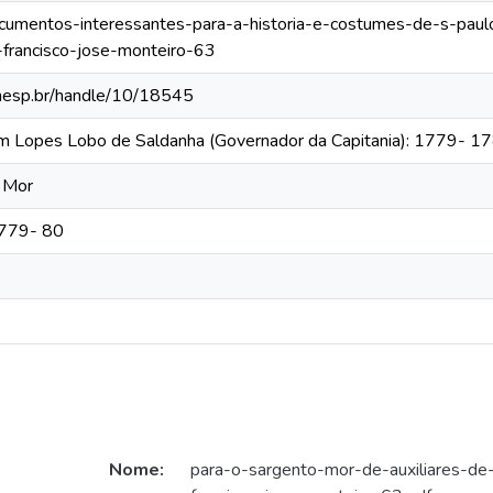
documentos-interessantes-para-a-historia-e-costumes-de-s-pau
-francisco-jose-monteiro-63
.unesp.br/handle/10/18545
im Lopes Lobo de Saldanha (Governador da Capitania): 1779- 1
 Mor
1779- 80
Nome:
para-o-sargento-mor-de-auxiliares-de