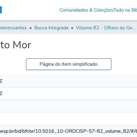
Comunidades & Coleções
Tudo na Bib
nteressantes
Busca Integrada
Volume 82 - Ofícios do General Martim Lopes Lobo de Saldanha (Governador da Capitania): 1779- 1780
to Mor
Página do item simplificado
Z
Z
ca.unesp.br/bd/bfr/or/10.5016_10-ORDCISP-57-82_volume_82/#/