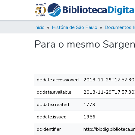
Início
História de São Paulo
Documentos I
Para o mesmo Sargen
dc.date.accessioned
2013-11-29T17:57:30
dc.date.available
2013-11-29T17:57:30
dc.date.created
1779
dc.date.issued
1956
dc.identifier
http://bibdig.bibliote