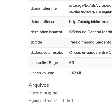
/storage/bd/bfr/livros/
dc.identifier.file
auxiliares-de-paranagua
dc.identifier.uri
http://bibdig.biblioteca
dc.relation.ispartof
Ofícios do General Mart
dc.title
Para o mesmo Sargento
dcdocs.volume.obs
Ofícios enviados entre 
unesp.firstPage
63
unesp.volume
LXXXII
Arquivos
Pacote original
Agora exibindo
1 - 1 de 1