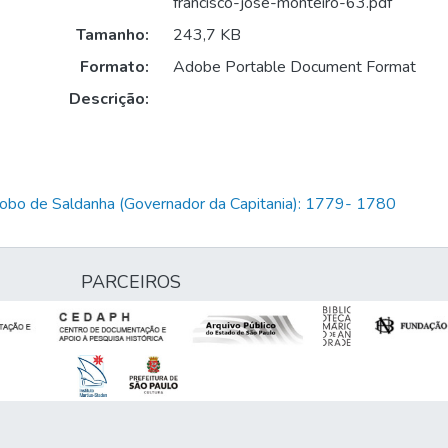
francisco-jose-monteiro-63.pdf
Tamanho:
243,7 KB
Formato:
Adobe Portable Document Format
Descrição:
Lobo de Saldanha (Governador da Capitania): 1779- 1780
PARCEIROS