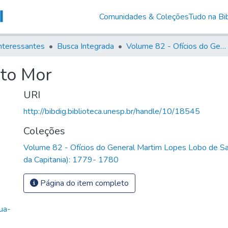
Comunidades & Coleções
Tudo na Bib
nteressantes
Busca Integrada
Volume 82 - Ofícios do General Martim Lopes Lobo de Saldanha (Governador da Capitania): 1779- 1780
to Mor
URI
http://bibdig.biblioteca.unesp.br/handle/10/18545
Coleções
Volume 82 - Ofícios do General Martim Lopes Lobo de S
da Capitania): 1779- 1780
Página do item completo
ua-