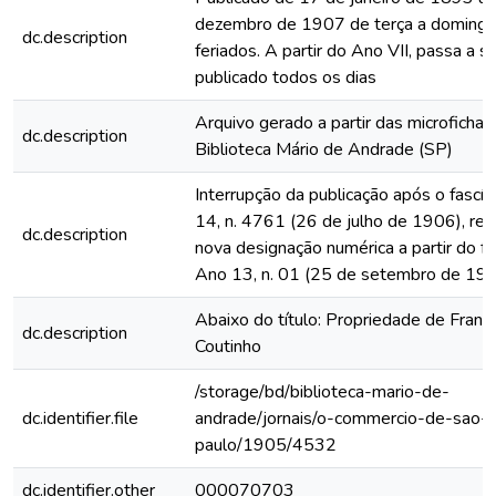
dezembro de 1907 de terça a domingo
dc.description
feriados. A partir do Ano VII, passa a s
publicado todos os dias
Arquivo gerado a partir das microfichas
dc.description
Biblioteca Mário de Andrade (SP)
Interrupção da publicação após o fascí
14, n. 4761 (26 de julho de 1906), rein
dc.description
nova designação numérica a partir do fa
Ano 13, n. 01 (25 de setembro de 19
Abaixo do título: Propriedade de Franc
dc.description
Coutinho
/storage/bd/biblioteca-mario-de-
dc.identifier.file
andrade/jornais/o-commercio-de-sao-
paulo/1905/4532
dc.identifier.other
000070703