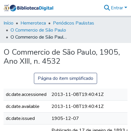
Entrar
Comunidades
&
Início
Hemeroteca
Periódicos Paulistas
Coleções
O Commercio de São Paulo
Tudo na
O Commercio de São Paulo, 1905, Ano XIII, n. 4532
Biblioteca
Digital
O Commercio de São Paulo, 1905,
Estatísticas
Ano XIII, n. 4532
Página do item simplificado
dc.date.accessioned
2013-11-08T19:40:41Z
dc.date.available
2013-11-08T19:40:41Z
dc.date.issued
1905-12-07
Publicado de 17 de janeiro de 1893 a