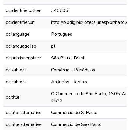
dc.identifier.other
340896
dc.identifier.uri
http://bibdig.biblioteca.unesp.br/hand
dc.language
Português
dc.language.iso
pt
dc.publisher.place
São Paulo, Brasil
dc.subject
Comércio - Periódicos
dc.subject
Anúncios - Jornais
O Commercio de São Paulo, 1905, Ano X
dc.title
4532
dc.title.alternative
Commercio de S. Paulo
dc.title.alternative
Commercio de São Paulo