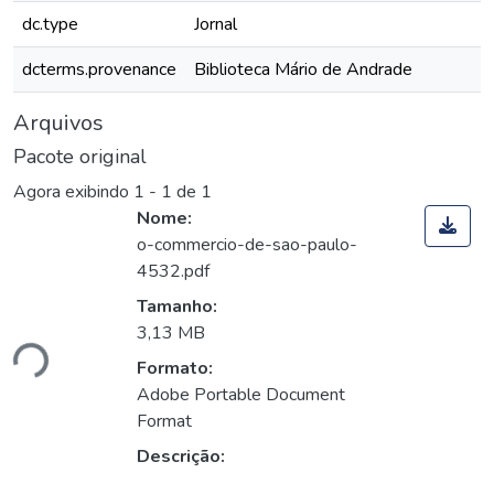
dc.type
Jornal
dcterms.provenance
Biblioteca Mário de Andrade
Arquivos
Pacote original
Agora exibindo
1 - 1 de 1
Nome:
o-commercio-de-sao-paulo-
4532.pdf
Tamanho:
3,13 MB
ndo...
Formato:
Adobe Portable Document
Format
Descrição: