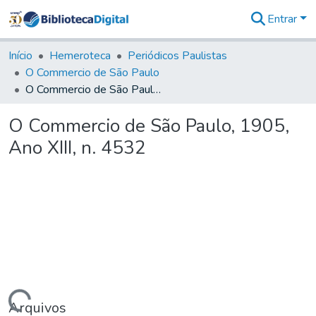
Entrar
Comunidades
&
Início
Hemeroteca
Periódicos Paulistas
Coleções
O Commercio de São Paulo
Tudo na
O Commercio de São Paulo, 1905, Ano XIII, n. 4532
Biblioteca
Digital
O Commercio de São Paulo, 1905,
Estatísticas
Ano XIII, n. 4532
Arquivos