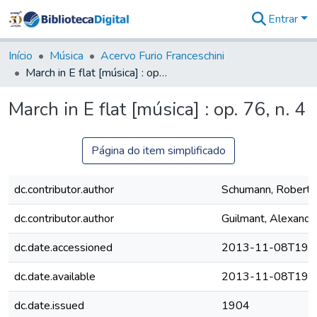
Entrar
Comunidades
&
Início
Música
Acervo Furio Franceschini
Coleções
March in E flat [música] : op. 76, n. 4
Tudo na
Biblioteca
March in E flat [música] : op. 76, n. 4
Digital
Estatísticas
Página do item simplificado
dc.contributor.author
Schumann, Robert 
dc.contributor.author
Guilmant, Alexandr
dc.date.accessioned
2013-11-08T19:4
dc.date.available
2013-11-08T19:4
dc.date.issued
1904