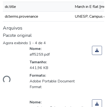
dc.title
March in E flat [músi
dcterms.provenance
UNESP, Campus de S
Arquivos
Pacote original
Agora exibindo
1 - 4 de 4
Nome:
aff5259.pdf
Tamanho:
441,96 KB
Formato:
ndo...
Adobe Portable Document
Format
Nome: