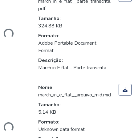
march_in_e_flat__parte_transcrita.
pdf
Tamanho:
324,88 KB
ndo...
Formato:
Adobe Portable Document
Format
Descrição:
March in E flat - Parte transcrita
Nome:
march_in_e_flat__arquivo_mid.mid
Tamanho:
5,14 KB
Formato:
ndo...
Unknown data format