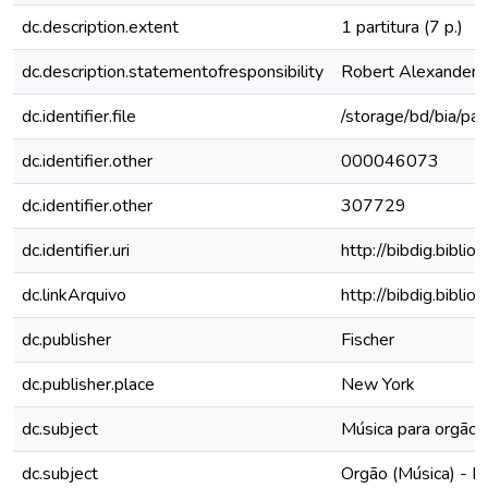
dc.description.extent
1 partitura (7 p.)
dc.description.statementofresponsibility
Robert Alexander S
dc.identifier.file
/storage/bd/bia/par
dc.identifier.other
000046073
dc.identifier.other
307729
dc.identifier.uri
http://bibdig.bibli
dc.linkArquivo
http://bibdig.bibli
dc.publisher
Fischer
dc.publisher.place
New York
dc.subject
Música para orgão -
dc.subject
Orgão (Música) - Pa