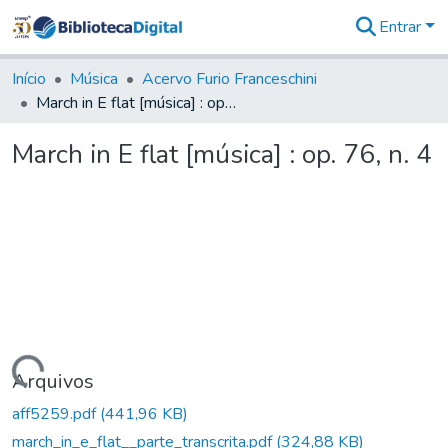
Entrar
Comunidades
&
Início
Música
Acervo Furio Franceschini
Coleções
March in E flat [música] : op. 76, n. 4
Tudo na
Biblioteca
March in E flat [música] : op. 76, n. 4
Digital
Estatísticas
Carregando...
Arquivos
aff5259.pdf
(441,96 KB)
march_in_e_flat__parte_transcrita.pdf
(324,88 KB)