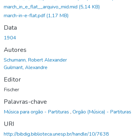
march_in_e_flat__arquivo_mid.mid
(5,14 KB)
march-in-e-flat.pdf
(1,17 MB)
Data
1904
Autores
Schumann, Robert Alexander
Guilmant, Alexandre
Editor
Fischer
Palavras-chave
Música para orgão - Partituras
,
Orgão (Música) - Partituras
URI
http://bibdig.biblioteca.unesp.br/handle/10/7638