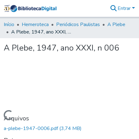
Entrar
Comunidades
&
Início
Hemeroteca
Periódicos Paulistas
A Plebe
Coleções
A Plebe, 1947, ano XXXI, n 006
Tudo na
Biblioteca
A Plebe, 1947, ano XXXI, n 006
Digital
Estatísticas
Carregando...
Arquivos
a-plebe-1947-0006.pdf
(3,74 MB)