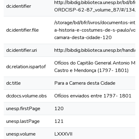
http://bibdig.biblioteca.unesp.br/bd/bf
dc.identifier
ORDCISP-62-87_volume_87/#/134/
/storage/bd/bfr/livros/documentos-int
dc.identifier.file
a-historia-e-costumes-de-s-paulo/vol
camara-desta-cidade-120
dc.identifier.uri
http://bibdig.biblioteca.unesp.br/hand
Ofícios do Capitão General Antonio Ma
dc.relation.ispartof
Castro e Mendonça (1797- 1801)
dc.title
Para a Camera desta Cidade
dcdocs.volume.obs
Ofícios enviados entre 1797- 1801
unesp.firstPage
120
unesp.lastPage
121
unesp.volume
LXXXVII