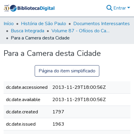
Entrar
Comunidades
&
Início
História de São Paulo
Documentos Interessantes
Coleções
Busca Integrada
Volume 87 - Ofícios do Capitão General Antonio Manoel de Melo Castro e Mendonça (1797- 1801)
Tudo na
Para a Camera desta Cidade
Biblioteca
Digital
Para a Camera desta Cidade
Estatísticas
Página do item simplificado
dc.date.accessioned
2013-11-29T18:00:56Z
dc.date.available
2013-11-29T18:00:56Z
dc.date.created
1797
dc.date.issued
1963