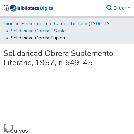
Entrar
Comunidades
&
Início
Hemeroteca
Canto Libertário (1906-1995)
Coleções
Solidaridad Obrera - Suplemento Literario
Tudo na
Solidaridad Obrera Suplemento Literario, 1957, n 649-45
Biblioteca
Digital
Solidaridad Obrera Suplemento
Estatísticas
Literario, 1957, n 649-45
Carregando...
Arquivos