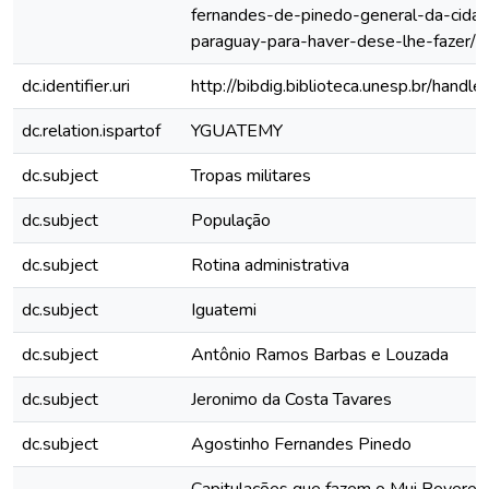
fernandes-de-pinedo-general-da-cida
paraguay-para-haver-dese-lhe-fazer/
dc.identifier.uri
http://bibdig.biblioteca.unesp.br/hand
dc.relation.ispartof
YGUATEMY
dc.subject
Tropas militares
dc.subject
População
dc.subject
Rotina administrativa
dc.subject
Iguatemi
dc.subject
Antônio Ramos Barbas e Louzada
dc.subject
Jeronimo da Costa Tavares
dc.subject
Agostinho Fernandes Pinedo