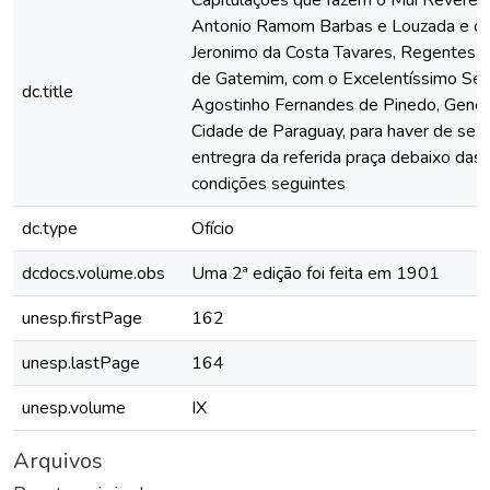
Capitulações que fazem o Mui Reveren
Antonio Ramom Barbas e Louzada e o
Jeronimo da Costa Tavares, Regentes n
de Gatemim, com o Excelentíssimo Sen
dc.title
Agostinho Fernandes de Pinedo, Gener
Cidade de Paraguay, para haver de se-l
entregra da referida praça debaixo das 
condições seguintes
dc.type
Ofício
dcdocs.volume.obs
Uma 2ª edição foi feita em 1901
unesp.firstPage
162
unesp.lastPage
164
unesp.volume
IX
Arquivos