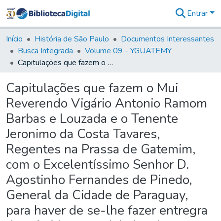
Entrar
Comunidades
&
Início
História de São Paulo
Documentos Interessantes
Coleções
Busca Integrada
Volume 09 - YGUATEMY
Tudo na
Capitulações que fazem o Mui Reverendo Vigário Antonio Ramom Barbas e Louzada e o Tenente Jeronimo da Costa Tavares, Regentes na Prassa de Gatemim, com o Excelentíssimo Senhor D. Agostinho Fernandes de Pinedo, General da Cidade de Paraguay, para haver de se-lhe fazer entregra da referida praça debaixo das clausulas e condições seguintes
Biblioteca
Digital
Capitulações que fazem o Mui
Estatísticas
Reverendo Vigário Antonio Ramom
Barbas e Louzada e o Tenente
Jeronimo da Costa Tavares,
Regentes na Prassa de Gatemim,
com o Excelentíssimo Senhor D.
Agostinho Fernandes de Pinedo,
General da Cidade de Paraguay,
para haver de se-lhe fazer entregra