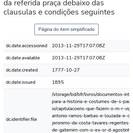
da referida praça debaixo das
clausulas e condições seguintes
Página do item simplificado
dc.date.accessioned
2013-11-29T17:07:08Z
dc.date.available
2013-11-29T17:07:08Z
dc.date.created
1777-10-27
dc.date.issued
1895
/storage/bd/bfr/livros/documentos-int
para-a-historia-e-costumes-de-s-paul
ix/capitulacoens-que-fazem-o-m-r-viga
antonio-ramos-barbas-e-louzada-e-o-
dc.identifier.file
jeronimo-da-costa-tavares-regentes-n
de-gatemim-com-o-ex-sr-d-agostinho