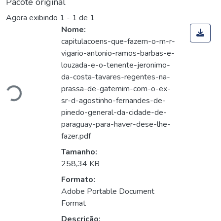
Pacote original
Agora exibindo
1 - 1 de 1
Nome:
capitulacoens-que-fazem-o-m-r-
vigario-antonio-ramos-barbas-e-
Carregando...
louzada-e-o-tenente-jeronimo-
da-costa-tavares-regentes-na-
prassa-de-gatemim-com-o-ex-
sr-d-agostinho-fernandes-de-
pinedo-general-da-cidade-de-
paraguay-para-haver-dese-lhe-
fazer.pdf
Tamanho:
258,34 KB
Formato:
Adobe Portable Document
Format
Descrição: