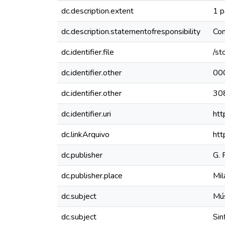
dc.description.extent
1 p
dc.description.statementofresponsibility
Con
dc.identifier.file
/st
dc.identifier.other
00
dc.identifier.other
30
dc.identifier.uri
htt
dc.linkArquivo
htt
dc.publisher
G. 
dc.publisher.place
Mil
dc.subject
Mús
dc.subject
Sin