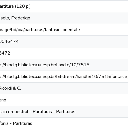
artitura (120 p.)
solo, Frederigo
orage/bd/bia/partituras/fantasie-orientale
0046474
8472
p://bibdig.biblioteca.unesp.br/handle/10/7515
p://bibdig.biblioteca.unesp.br/bitstream/handle/10/7515/fantasie
Ricordi & C.
ano
ica orquestral - Partituras--Partituras
fonia - Partituras