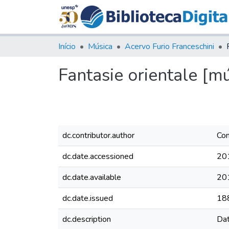
Início
Música
Acervo Furio Franceschini
Fantasie orientale [mú
dc.contributor.author
Con
dc.date.accessioned
20
dc.date.available
20
dc.date.issued
18
dc.description
Dat