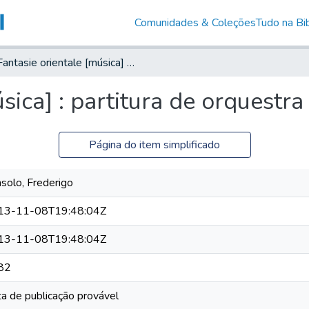
Comunidades & Coleções
Tudo na Bib
Fantasie orientale [música] : partitura de orquestra
sica] : partitura de orquestra
Página do item simplificado
solo, Frederigo
13-11-08T19:48:04Z
13-11-08T19:48:04Z
82
a de publicação provável