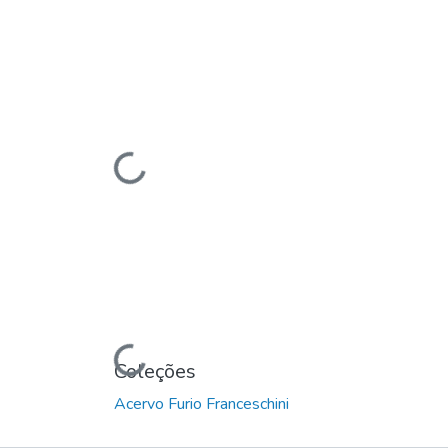
Carregando...
Carregando...
Carregando...
Coleções
Acervo Furio Franceschini