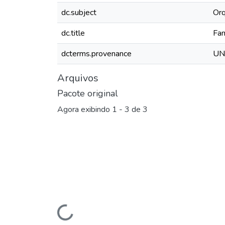
dc.subject
Orq
dc.title
Fan
dcterms.provenance
UNE
Arquivos
Pacote original
Agora exibindo
1 - 3 de 3