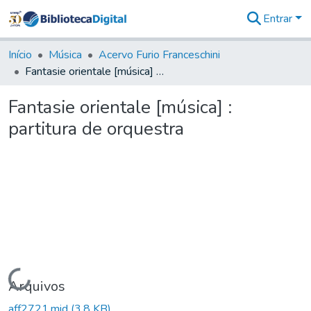
Entrar
Comunidades
&
Início
Música
Acervo Furio Franceschini
Coleções
Fantasie orientale [música] : partitura de orquestra
Tudo na
Biblioteca
Fantasie orientale [música] :
Digital
partitura de orquestra
Estatísticas
Carregando...
Arquivos
aff2721.mid
(3,8 KB)