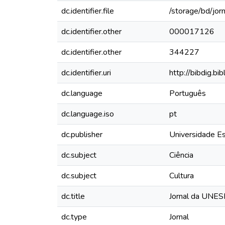
dc.identifier.file
/storage/bd/jo
dc.identifier.other
000017126
dc.identifier.other
344227
dc.identifier.uri
http://bibdig.b
dc.language
Português
dc.language.iso
pt
dc.publisher
Universidade Es
dc.subject
Ciência
dc.subject
Cultura
dc.title
Jornal da UNESP
dc.type
Jornal