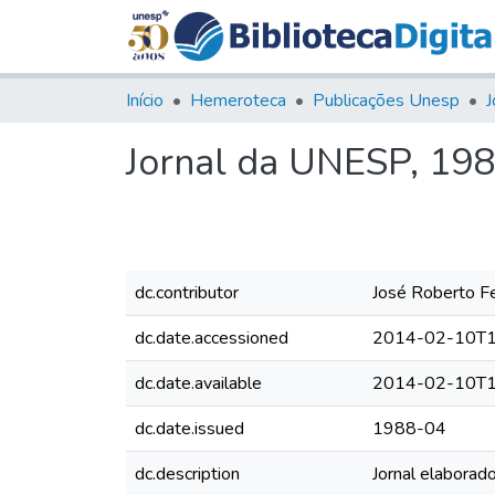
Início
Hemeroteca
Publicações Unesp
J
Jornal da UNESP, 1988,
dc.contributor
José Roberto Fer
dc.date.accessioned
2014-02-10T1
dc.date.available
2014-02-10T1
dc.date.issued
1988-04
dc.description
Jornal elaborad