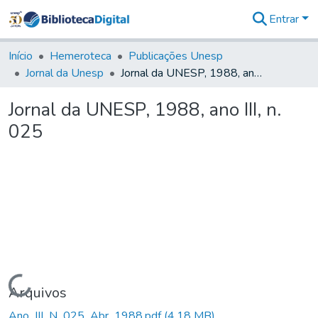
Entrar
Comunidades
&
Início
Hemeroteca
Publicações Unesp
Coleções
Jornal da Unesp
Jornal da UNESP, 1988, ano III, n. 025
Tudo na
Biblioteca
Jornal da UNESP, 1988, ano III, n.
Digital
025
Estatísticas
Carregando...
Arquivos
Ano_III_N_025_Abr_1988.pdf
(4,18 MB)