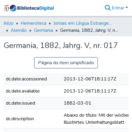
Entrar
Comunidades
&
Início
Hemeroteca
Jornais em Língua Estrangeira
Coleções
Alemão
Germania
Germania, 1882, Jahrg. V, nr. 017
Tudo na
Biblioteca
Germania, 1882, Jahrg. V, nr. 017
Digital
Estatísticas
Página do item simplificado
dc.date.accessioned
2013-12-06T18:11:17Z
dc.date.available
2013-12-06T18:11:17Z
dc.date.issued
1882-03-01
Abaixo do título: Mit der wöchent
dc.description
Illustrirtes Unterhaltungsblatt