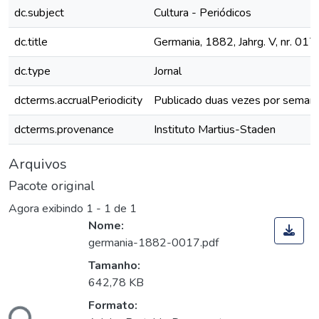
dc.subject
Cultura - Periódicos
dc.title
Germania, 1882, Jahrg. V, nr. 017
dc.type
Jornal
dcterms.accrualPeriodicity
Publicado duas vezes por seman
dcterms.provenance
Instituto Martius-Staden
Arquivos
Pacote original
Agora exibindo
1 - 1 de 1
Nome:
germania-1882-0017.pdf
Tamanho:
642,78 KB
Formato: