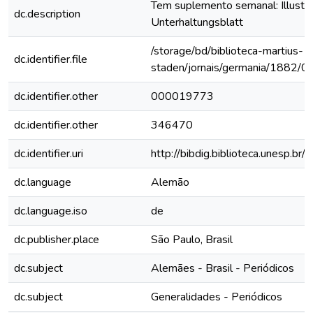
Tem suplemento semanal: Illustri
dc.description
Unterhaltungsblatt
/storage/bd/biblioteca-martius-
dc.identifier.file
staden/jornais/germania/1882/0
dc.identifier.other
000019773
dc.identifier.other
346470
dc.identifier.uri
http://bibdig.biblioteca.unesp.b
dc.language
Alemão
dc.language.iso
de
dc.publisher.place
São Paulo, Brasil
dc.subject
Alemães - Brasil - Periódicos
dc.subject
Generalidades - Periódicos