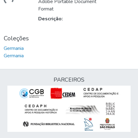
gando...
Adobe Portable Document
Format
Descrição:
Coleções
Germania
Germania
PARCEIROS