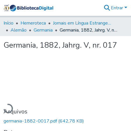
Entrar
Comunidades
&
Início
Hemeroteca
Jornais em Língua Estrangeira
Coleções
Alemão
Germania
Germania, 1882, Jahrg. V, nr. 017
Tudo na
Biblioteca
Germania, 1882, Jahrg. V, nr. 017
Digital
Estatísticas
Carregando...
Arquivos
germania-1882-0017.pdf
(642,78 KB)