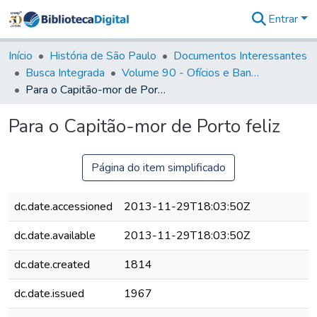
Entrar
Comunidades
&
Início
História de São Paulo
Documentos Interessantes
Coleções
Busca Integrada
Volume 90 - Ofícios e Bandos do Capitão General, Conde de Palma, aos funcionários da Capitania (1814- 1817)
Tudo na
Para o Capitão-mor de Porto feliz
Biblioteca
Digital
Para o Capitão-mor de Porto feliz
Estatísticas
Página do item simplificado
dc.date.accessioned
2013-11-29T18:03:50Z
dc.date.available
2013-11-29T18:03:50Z
dc.date.created
1814
dc.date.issued
1967