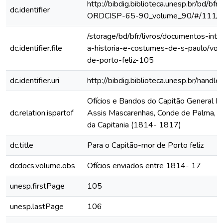
http://bibdig.biblioteca.unesp.br/bd/bf
dc.identifier
ORDCISP-65-90_volume_90/#/111/
/storage/bd/bfr/livros/documentos-int
dc.identifier.file
a-historia-e-costumes-de-s-paulo/vol
de-porto-feliz-105
dc.identifier.uri
http://bibdig.biblioteca.unesp.br/hand
Ofícios e Bandos do Capitão General Fr
dc.relation.ispartof
Assis Mascarenhas, Conde de Palma, ao
da Capitania (1814- 1817)
dc.title
Para o Capitão-mor de Porto feliz
dcdocs.volume.obs
Ofícios enviados entre 1814- 17
unesp.firstPage
105
unesp.lastPage
106