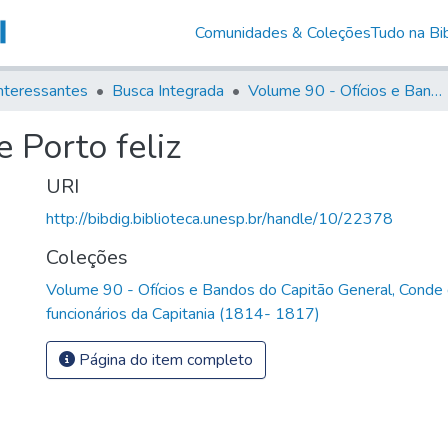
Comunidades & Coleções
Tudo na Bib
nteressantes
Busca Integrada
Volume 90 - Ofícios e Bandos do Capitão General, Conde de Palma, aos funcionários da Capitania (1814- 1817)
 Porto feliz
URI
http://bibdig.biblioteca.unesp.br/handle/10/22378
Coleções
Volume 90 - Ofícios e Bandos do Capitão General, Conde
funcionários da Capitania (1814- 1817)
Página do item completo