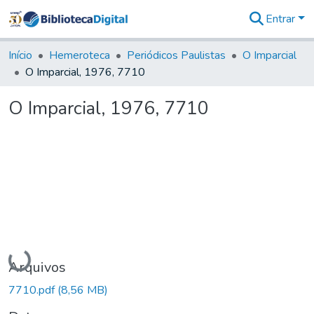
Entrar
Comunidades
&
Início
Hemeroteca
Periódicos Paulistas
O Imparcial
Coleções
O Imparcial, 1976, 7710
Tudo na
Biblioteca
O Imparcial, 1976, 7710
Digital
Estatísticas
Carregando...
Arquivos
7710.pdf
(8,56 MB)