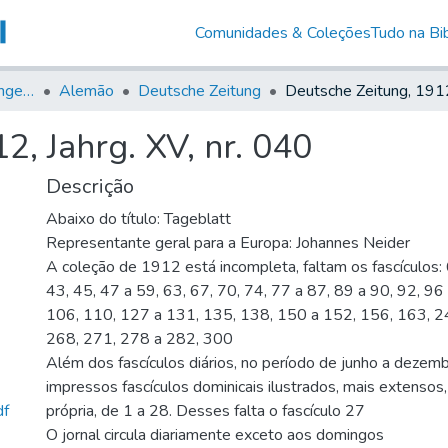
Comunidades & Coleções
Tudo na Bib
Jornais em Língua Estrangeira
Alemão
Deutsche Zeitung
2, Jahrg. XV, nr. 040
Descrição
Abaixo do título: Tageblatt
Representante geral para a Europa: Johannes Neider
A coleção de 1912 está incompleta, faltam os fascículos: 
43, 45, 47 a 59, 63, 67, 70, 74, 77 a 87, 89 a 90, 92, 96
106, 110, 127 a 131, 135, 138, 150 a 152, 156, 163, 2
268, 271, 278 a 282, 300
Além dos fascículos diários, no período de junho a dezem
impressos fascículos dominicais ilustrados, mais extenso
df
própria, de 1 a 28. Desses falta o fascículo 27
O jornal circula diariamente exceto aos domingos