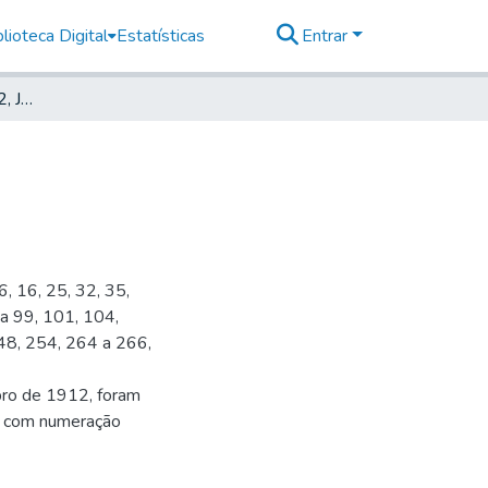
lioteca Digital
Estatísticas
Entrar
Deutsche Zeitung, 1912, Jahrg. XV, nr. 040
6, 16, 25, 32, 35,
 a 99, 101, 104,
48, 254, 264 a 266,
bro de 1912, foram
s, com numeração