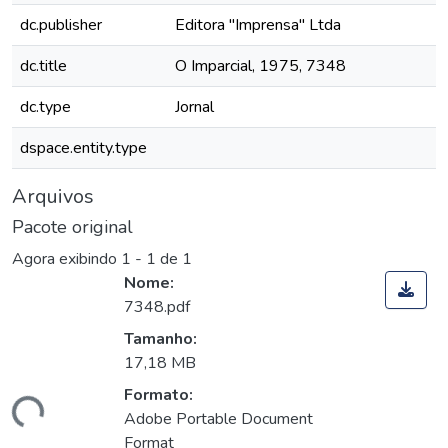
dc.publisher
Editora "Imprensa" Ltda
dc.title
O Imparcial, 1975, 7348
dc.type
Jornal
dspace.entity.type
Arquivos
Pacote original
Agora exibindo
1 - 1 de 1
Nome:
7348.pdf
Tamanho:
17,18 MB
Formato:
egando...
Adobe Portable Document
Format