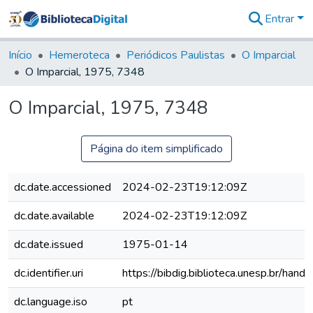
Entrar
Comunidades
&
Início
Hemeroteca
Periódicos Paulistas
O Imparcial
Coleções
O Imparcial, 1975, 7348
Tudo na
Biblioteca
O Imparcial, 1975, 7348
Digital
Estatísticas
Página do item simplificado
dc.date.accessioned
2024-02-23T19:12:09Z
dc.date.available
2024-02-23T19:12:09Z
dc.date.issued
1975-01-14
dc.identifier.uri
https://bibdig.biblioteca.unesp.br/han
dc.language.iso
pt