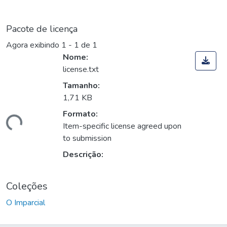
Pacote de licença
Agora exibindo
1 - 1 de 1
Nome:
license.txt
Tamanho:
1,71 KB
Formato:
egando...
Item-specific license agreed upon
to submission
Descrição:
Coleções
O Imparcial