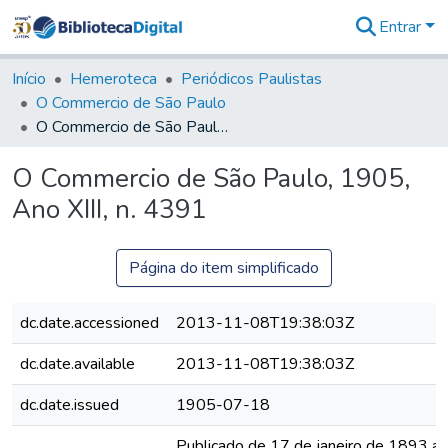
Entrar
Comunidades
&
Início
Hemeroteca
Periódicos Paulistas
Coleções
O Commercio de São Paulo
Tudo na
O Commercio de São Paulo, 1905, Ano XIII, n. 4391
Biblioteca
Digital
O Commercio de São Paulo, 1905,
Estatísticas
Ano XIII, n. 4391
Página do item simplificado
dc.date.accessioned
2013-11-08T19:38:03Z
dc.date.available
2013-11-08T19:38:03Z
dc.date.issued
1905-07-18
Publicado de 17 de janeiro de 1893 a