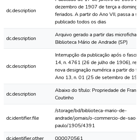
dezembro de 1907 de terça a domingo
dc.description
feriados. A partir do Ano VII, passa a s
publicado todos os dias
Arquivo gerado a partir das microfichas
dc.description
Biblioteca Mário de Andrade (SP)
Interrupção da publicação após o fascí
14, n. 4761 (26 de julho de 1906), rein
dc.description
nova designação numérica a partir do fa
Ano 13, n. 01 (25 de setembro de 19
Abaixo do título: Propriedade de Franc
dc.description
Coutinho
/storage/bd/biblioteca-mario-de-
dc.identifier.file
andrade/jornais/o-commercio-de-sao-
paulo/1905/4391
dc.identifier.other
000070561