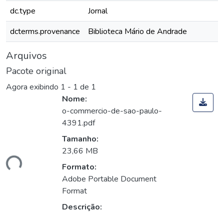
dc.type
Jornal
dcterms.provenance
Biblioteca Mário de Andrade
Arquivos
Pacote original
Agora exibindo
1 - 1 de 1
Nome:
o-commercio-de-sao-paulo-
4391.pdf
Tamanho:
23,66 MB
ando...
Formato:
Adobe Portable Document
Format
Descrição: