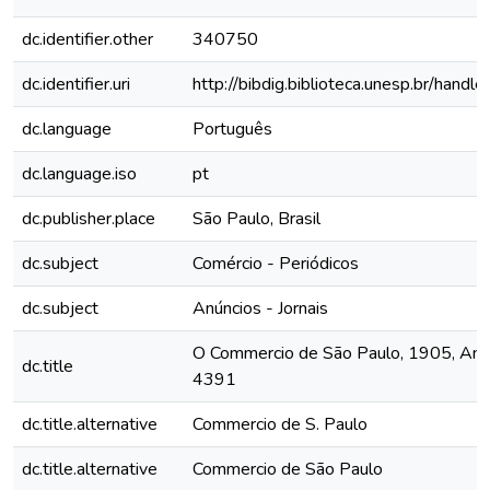
dc.identifier.other
340750
dc.identifier.uri
http://bibdig.biblioteca.unesp.br/hand
dc.language
Português
dc.language.iso
pt
dc.publisher.place
São Paulo, Brasil
dc.subject
Comércio - Periódicos
dc.subject
Anúncios - Jornais
O Commercio de São Paulo, 1905, Ano X
dc.title
4391
dc.title.alternative
Commercio de S. Paulo
dc.title.alternative
Commercio de São Paulo