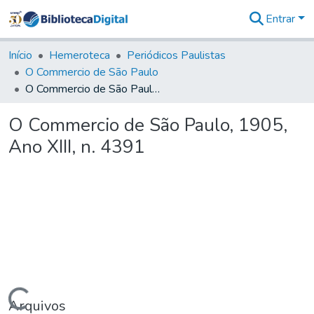
Entrar
Comunidades
&
Início
Hemeroteca
Periódicos Paulistas
Coleções
O Commercio de São Paulo
Tudo na
O Commercio de São Paulo, 1905, Ano XIII, n. 4391
Biblioteca
Digital
O Commercio de São Paulo, 1905,
Estatísticas
Ano XIII, n. 4391
Arquivos