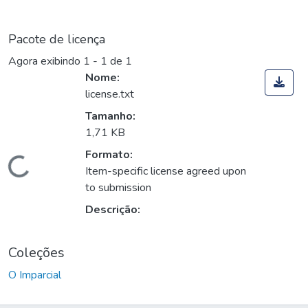
Pacote de licença
Agora exibindo
1 - 1 de 1
Nome:
license.txt
Tamanho:
1,71 KB
Formato:
Carregando...
Item-specific license agreed upon
to submission
Descrição:
Coleções
O Imparcial