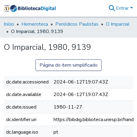
Entrar
Comunidades
&
Início
Hemeroteca
Periódicos Paulistas
O Imparcial
Coleções
O Imparcial, 1980, 9139
Tudo na
Biblioteca
O Imparcial, 1980, 9139
Digital
Estatísticas
Página do item simplificado
dc.date.accessioned
2024-06-12T19:07:43Z
dc.date.available
2024-06-12T19:07:43Z
dc.date.issued
1980-11-27
dc.identifier.uri
https://bibdig.biblioteca.unesp.br/han
dc.language.iso
pt