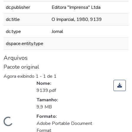
dc.publisher
Editora "Imprensa" Ltda
dc.title
O Imparcial, 1980, 9139
dc.type
Jornal
dspace.entity.type
Arquivos
Pacote original
Agora exibindo
1 - 1 de 1
Nome:
9139.pdf
Tamanho:
9,9 MB
Formato:
Carregando...
Adobe Portable Document
Format