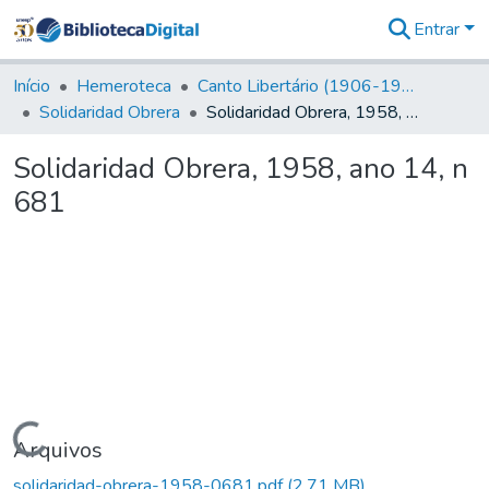
Entrar
Comunidades
&
Início
Hemeroteca
Canto Libertário (1906-1995)
Coleções
Solidaridad Obrera
Solidaridad Obrera, 1958, ano 14, n 681
Tudo na
Biblioteca
Solidaridad Obrera, 1958, ano 14, n
Digital
681
Estatísticas
Carregando...
Arquivos
solidaridad-obrera-1958-0681.pdf
(2,71 MB)