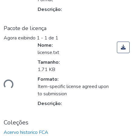
Descrição:
Pacote de licença
Agora exibindo
1 - 1 de 1
Nome:
license.txt
Tamanho:
1,71 KB
Formato:
ndo...
Item-specific license agreed upon
to submission
Descrição:
Coleções
Acervo historico FCA