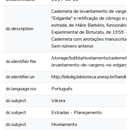
Caderneta de levantamento de vargen
"Edgardia" e retificação de córrego e p
estrada, de Mário Barbéris, funcionário
dc.description
Experimental de Botucatu, de 1959. 4
Caderneta com anotações manuscritas à
Sem número anterior.
/storage/bd/bla/nivelamento/cadernet
dc.identifier.file
levantamento-de-vargens-na-edgard
dc.identifier.uri
http://bibdig.biblioteca.unesp.br/hand
dc.language.iso
Português
dc.subject
Várzea
dc.subject
Estradas - Planejamento
dc.subject
Nivelamento