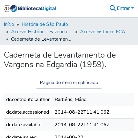
Entrar
Comunidades
&
Início
História de São Paulo
Coleções
Acervo Histório - Fazenda Lageado
Acervo historico FCA
Tudo na
Caderneta de Levantamento de Vargens na Edgardia (1959).
Biblioteca
Digital
Caderneta de Levantamento de
Estatísticas
Vargens na Edgardia (1959).
Página do item simplificado
dc.contributor.author
Barbéris, Mário
dc.date.accessioned
2014-08-22T11:41:06Z
dc.date.available
2014-08-22T11:41:06Z
dc.date.issued
2014-08-22