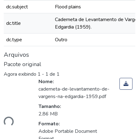
dc.subject
Flood plains
Caderneta de Levantamento de Varge
dc.title
Edgardia (1959).
dc.type
Outro
Arquivos
Pacote original
Agora exibindo
1 - 1 de 1
Nome:
caderneta-de-levantamento-de-
vargens-na-edgardia-1959.pdf
Tamanho:
2,86 MB
ndo...
Formato:
Adobe Portable Document
Format