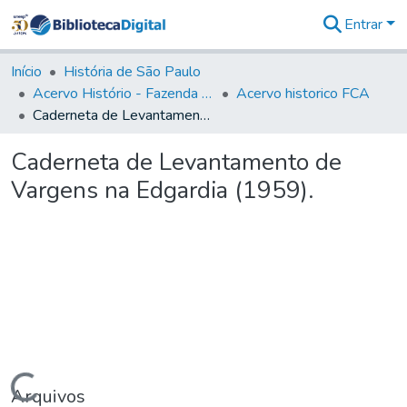
Entrar
Comunidades
&
Início
História de São Paulo
Coleções
Acervo Histório - Fazenda Lageado
Acervo historico FCA
Tudo na
Caderneta de Levantamento de Vargens na Edgardia (1959).
Biblioteca
Digital
Caderneta de Levantamento de
Estatísticas
Vargens na Edgardia (1959).
Carregando...
Arquivos