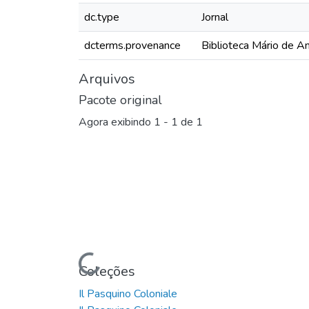
dc.type
Jornal
dcterms.provenance
Biblioteca Mário de A
Arquivos
Pacote original
Agora exibindo
1 - 1 de 1
Carregando...
Coleções
Il Pasquino Coloniale