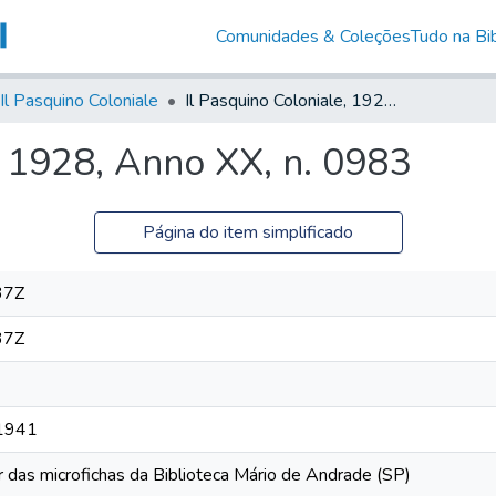
Comunidades & Coleções
Tudo na Bib
Il Pasquino Coloniale
Il Pasquino Coloniale, 1928, Anno XX, n. 0983
, 1928, Anno XX, n. 0983
Página do item simplificado
37Z
37Z
 1941
r das microfichas da Biblioteca Mário de Andrade (SP)