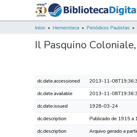
Início
Hemeroteca
Periódicos Paulistas
Il Pasquino Coloniale
dc.date.accessioned
2013-11-08T19:36:
dc.date.available
2013-11-08T19:36:
dc.date.issued
1928-03-24
dc.description
Publicado de 1915 a
dc.description
Arquivo gerado a parti