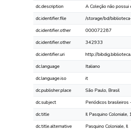
dc.description
A Coleção não possui
dc.identifier.file
/storage/bd/bibliotec
dc.identifier.other
000072287
dc.identifier.other
342933
dc.identifier.uri
http://bibdig.bibliote
dc.language
Italiano
dc.language.iso
it
dc.publisher.place
São Paulo, Brasil
dc.subject
Periódicos brasileiros
dc.title
Il Pasquino Coloniale
dc.title.alternative
Pasquino Coloniale, Il