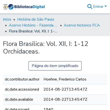
Entrar
Comunidades
&
Início
História de São Paulo
Coleções
Acervo Histório - Fazenda Lageado
Acervo historico FCA
Tudo na
Flora Brasilica: Vol. XII, I: 1-12 Orchidaceas.
Biblioteca
Digital
Flora Brasilica: Vol. XII, I: 1-12
Estatísticas
Orchidaceas.
Página do item simplificado
dc.contributor.author
Hoehne, Frederico Carlos
dc.date.accessioned
2014-08-22T13:45:47Z
dc.date.available
2014-08-22T13:45:47Z
dc.date.issued
1940