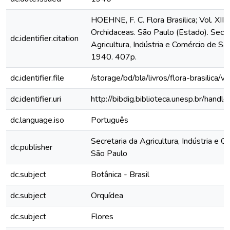
HOEHNE, F. C. Flora Brasilica; Vol. XII, 
Orchidaceas. São Paulo (Estado). Secre
dc.identifier.citation
Agricultura, Indústria e Comércio de Sã
1940. 407p.
dc.identifier.file
/storage/bd/bla/livros/flora-brasilica/vol
dc.identifier.uri
http://bibdig.biblioteca.unesp.br/hand
dc.language.iso
Português
Secretaria da Agricultura, Indústria e 
dc.publisher
São Paulo
dc.subject
Botânica - Brasil
dc.subject
Orquídea
dc.subject
Flores