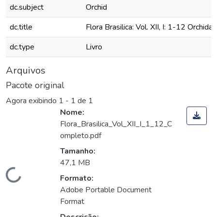
dc.subject
Orchid
dc.title
Flora Brasilica: Vol. XII, I: 1-12 Orchida
dc.type
Livro
Arquivos
Pacote original
Agora exibindo
1 - 1 de 1
Nome:
Flora_Brasilica_Vol_XII_I_1_12_C
ompleto.pdf
Tamanho:
47,1 MB
Carregando...
Formato:
Adobe Portable Document
Format