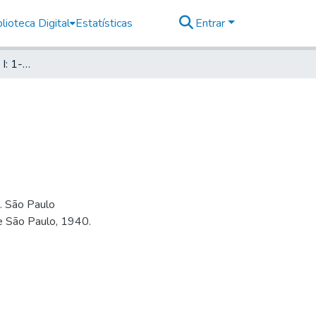
lioteca Digital
Estatísticas
Entrar
Flora Brasilica: Vol. XII, I: 1-12 Orchidaceas.
s. São Paulo
de São Paulo, 1940.