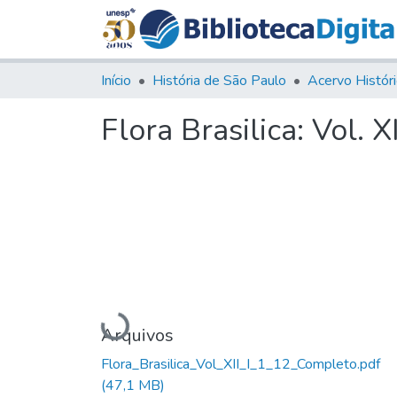
Início
História de São Paulo
Flora Brasilica: Vol. X
Carregando...
Arquivos
Flora_Brasilica_Vol_XII_I_1_12_Completo.pdf
(47,1 MB)