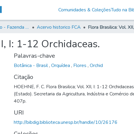
Comunidades & Coleções
Tudo na Bib
Acervo Histório - Fazenda Lageado
Acervo historico FCA
II, I: 1-12 Orchidaceas.
Palavras-chave
Botânica - Brasil
,
Orquídea
,
Flores
,
Orchid
Citação
HOEHNE, F. C. Flora Brasilica; Vol. XII, I: 1-12 Orchidacea
(Estado). Secretaria da Agricultura, Indústria e Comércio 
407p.
URI
http://bibdig.biblioteca.unesp.br/handle/10/26176
Coleções