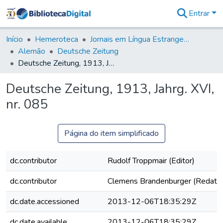
Entrar
Comunidades
&
Início
Hemeroteca
Jornais em Língua Estrangeira
Coleções
Alemão
Deutsche Zeitung
Tudo na
Deutsche Zeitung, 1913, Jahrg. XVI, nr. 085
Biblioteca
Digital
Deutsche Zeitung, 1913, Jahrg. XVI,
Estatísticas
nr. 085
Página do item simplificado
dc.contributor
Rudolf Troppmair (Editor)
dc.contributor
Clemens Brandenburger (Redator
dc.date.accessioned
2013-12-06T18:35:29Z
dc.date.available
2013-12-06T18:35:29Z