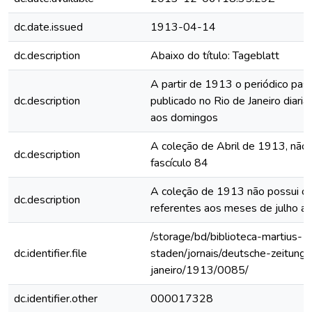
dc.date.issued
1913-04-14
dc.description
Abaixo do título: Tageblatt
A partir de 1913 o periódico pass
dc.description
publicado no Rio de Janeiro diari
aos domingos
A coleção de Abril de 1913, não 
dc.description
fascículo 84
A coleção de 1913 não possui os
dc.description
referentes aos meses de julho a
/storage/bd/biblioteca-martius-
dc.identifier.file
staden/jornais/deutsche-zeitung-
janeiro/1913/0085/
dc.identifier.other
000017328