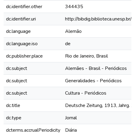
dc.identifier.other
344435
dc.identifier.uri
http://bibdig.biblioteca.unesp.b
dc.language
Alemão
dc.language.iso
de
dc.publisher.place
Rio de Janeiro, Brasil
dc.subject
Alemães - Brasil - Periódicos
dc.subject
Generalidades - Periódicos
dc.subject
Cultura - Periódicos
dc.title
Deutsche Zeitung, 1913, Jahrg. XV
dc.type
Jornal
dcterms.accrualPeriodicity
Diária