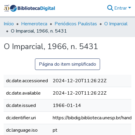
Entrar
Comunidades
&
Início
Hemeroteca
Periódicos Paulistas
O Imparcial
Coleções
O Imparcial, 1966, n. 5431
Tudo na
Biblioteca
O Imparcial, 1966, n. 5431
Digital
Estatísticas
Página do item simplificado
dc.date.accessioned
2024-12-20T11:26:22Z
dc.date.available
2024-12-20T11:26:22Z
dc.date.issued
1966-01-14
dc.identifier.uri
https://bibdig.biblioteca.unesp.br/han
dc.language.iso
pt