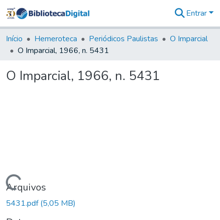
Entrar
Comunidades
&
Início
Hemeroteca
Periódicos Paulistas
O Imparcial
Coleções
O Imparcial, 1966, n. 5431
Tudo na
Biblioteca
O Imparcial, 1966, n. 5431
Digital
Estatísticas
Carregando...
Arquivos
5431.pdf
(5,05 MB)