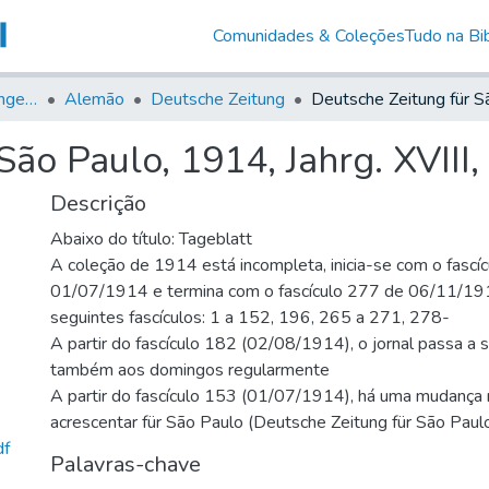
Comunidades & Coleções
Tudo na Bib
Jornais em Língua Estrangeira
Alemão
Deutsche Zeitung
ão Paulo, 1914, Jahrg. XVIII,
Descrição
Abaixo do título: Tageblatt
A coleção de 1914 está incompleta, inicia-se com o fascí
01/07/1914 e termina com o fascículo 277 de 06/11/19
seguintes fascículos: 1 a 152, 196, 265 a 271, 278-
A partir do fascículo 182 (02/08/1914), o jornal passa a 
também aos domingos regularmente
A partir do fascículo 153 (01/07/1914), há uma mudança n
acrescentar für São Paulo (Deutsche Zeitung für São Paul
df
Palavras-chave