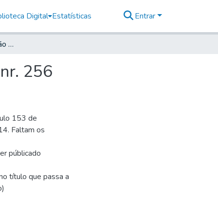
lioteca Digital
Estatísticas
Entrar
Deutsche Zeitung für São Paulo, 1914, Jahrg. XVIII, nr. 256
 nr. 256
culo 153 de
14. Faltam os
ser públicado
o título que passa a
o)