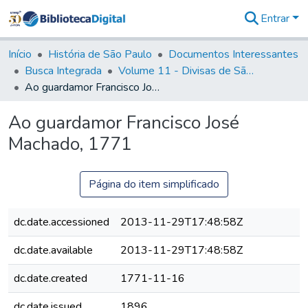
Entrar
Comunidades
&
Início
História de São Paulo
Documentos Interessantes
Coleções
Busca Integrada
Volume 11 - Divisas de São Paulo e Minas Gerais
Tudo na
Ao guardamor Francisco José Machado, 1771
Biblioteca
Digital
Ao guardamor Francisco José
Estatísticas
Machado, 1771
Página do item simplificado
dc.date.accessioned
2013-11-29T17:48:58Z
dc.date.available
2013-11-29T17:48:58Z
dc.date.created
1771-11-16
dc.date.issued
1896