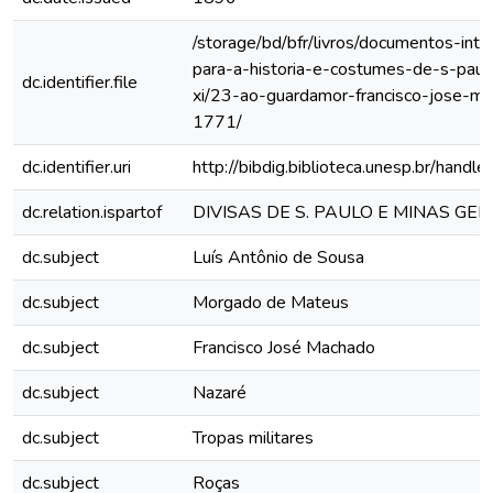
/storage/bd/bfr/livros/documentos-int
para-a-historia-e-costumes-de-s-paul
dc.identifier.file
xi/23-ao-guardamor-francisco-jose-m
1771/
dc.identifier.uri
http://bibdig.biblioteca.unesp.br/hand
dc.relation.ispartof
DIVISAS DE S. PAULO E MINAS GE
dc.subject
Luís Antônio de Sousa
dc.subject
Morgado de Mateus
dc.subject
Francisco José Machado
dc.subject
Nazaré
dc.subject
Tropas militares
dc.subject
Roças