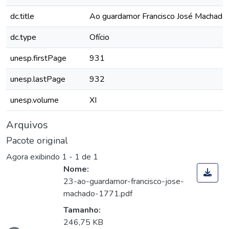
dc.title
Ao guardamor Francisco José Machado
dc.type
Ofício
unesp.firstPage
931
unesp.lastPage
932
unesp.volume
XI
Arquivos
Pacote original
Agora exibindo
1 - 1 de 1
Nome:
23-ao-guardamor-francisco-jose-
machado-1771.pdf
Tamanho:
246,75 KB