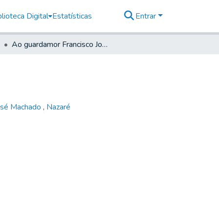
lioteca Digital
Estatísticas
Entrar
Ao guardamor Francisco José Machado, 1771
José Machado
,
Nazaré