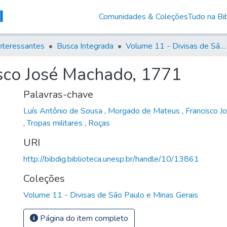
Comunidades & Coleções
Tudo na Bib
nteressantes
Busca Integrada
Volume 11 - Divisas de São Paulo e Minas Gerais
sco José Machado, 1771
Palavras-chave
Luís Antônio de Sousa
,
Morgado de Mateus
,
Francisco 
,
Tropas militares
,
Roças
URI
http://bibdig.biblioteca.unesp.br/handle/10/13861
Coleções
Volume 11 - Divisas de São Paulo e Minas Gerais
Página do item completo