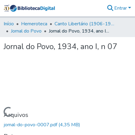
Entrar
Comunidades
&
Início
Hemeroteca
Canto Libertário (1906-1995)
Coleções
Jornal do Povo
Jornal do Povo, 1934, ano I, n 07
Tudo na
Biblioteca
Jornal do Povo, 1934, ano I, n 07
Digital
Estatísticas
Carregando...
Arquivos
jornal-do-povo-0007.pdf
(4,35 MB)