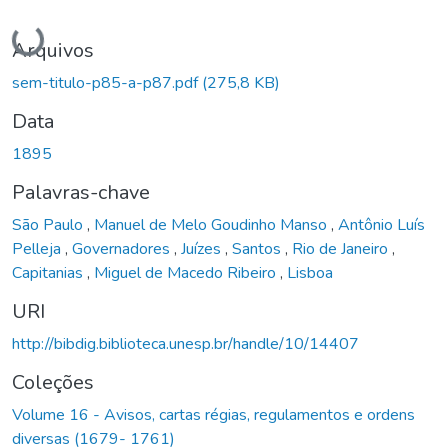
Carregando...
Arquivos
sem-titulo-p85-a-p87.pdf
(275,8 KB)
Data
1895
Palavras-chave
São Paulo
,
Manuel de Melo Goudinho Manso
,
Antônio Luís
Pelleja
,
Governadores
,
Juízes
,
Santos
,
Rio de Janeiro
,
Capitanias
,
Miguel de Macedo Ribeiro
,
Lisboa
URI
http://bibdig.biblioteca.unesp.br/handle/10/14407
Coleções
Volume 16 - Avisos, cartas régias, regulamentos e ordens
diversas (1679- 1761)