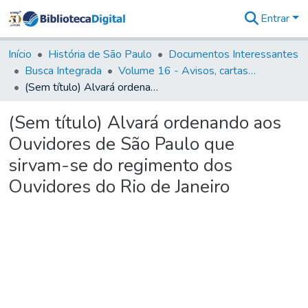
Entrar
Comunidades
&
Início
História de São Paulo
Documentos Interessantes
Coleções
Busca Integrada
Volume 16 - Avisos, cartas régias, regulamentos e ordens diversas (1679- 1761)
Tudo na
(Sem título) Alvará ordenando aos Ouvidores de São Paulo que sirvam-se do regimento dos Ouvidores do Rio de Janeiro
Biblioteca
Digital
(Sem título) Alvará ordenando aos
Estatísticas
Ouvidores de São Paulo que
sirvam-se do regimento dos
Ouvidores do Rio de Janeiro